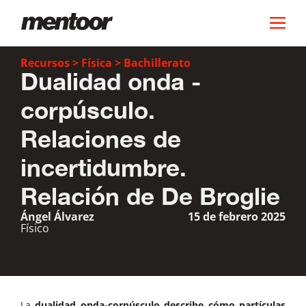
Recursos
>
Física
>
Bachillerato
Dualidad onda -
corpúsculo.
Relaciones de
incertidumbre.
Relación de De Broglie
Ángel Álvarez
15 de febrero 2025
Físico
La
dualidad onda-corpúsculo describe cómo partículas