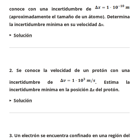
conoce con una incertidumbre de
(aproximadamente el tamaño de un átomo). Determina
la incertidumbre mínima en su velocidad Δ𝑣.
Solución
Para resolver este ejercicio, debemos saber que:
La masa del electrón es:
,
2. Se conoce la velocidad de un protón con una
La constante de Planck reducida es:
incertidumbre de
. Estima la
incertidumbre mínima en la posición Δ𝑥 del protón.
La relación de incertidumbre es:
Solución
Para resolver este ejercicio, debemos saber que:
La masa del protón es:
,
Dado que
3. Un electrón se encuentra confinado en una región del
La constante de Planck reducida es: