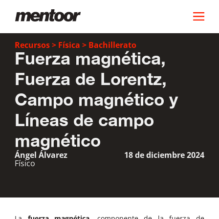
Recursos
>
Física
>
Bachillerato
Fuerza magnética,
Fuerza de Lorentz,
Campo magnético y
Líneas de campo
magnético
Ángel Álvarez
18 de diciembre 2024
Físico
La
fuerza magnética
, componente de la
fuerza de