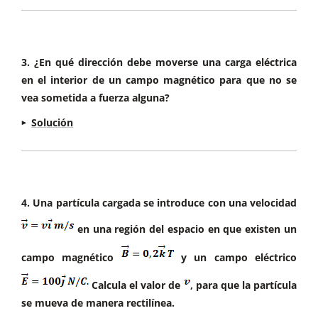
La fuerza total de Lorentz se define como
Primero, calculamos el producto vectorial
:
3. ¿En qué dirección debe moverse una carga eléctrica
en el interior de un campo magnético para que no se
Primero, calculamos el producto vectorial
:
vea sometida a fuerza alguna?
Solución
Ahora, calculamos la fuerza magnética:
Para que una carga eléctrica no experimente
ninguna fuerza al moverse dentro de un campo
Entonces,
magnético, es necesario que la fuerza de Lorentz
actuante sobre ella sea nula. La fuerza de Lorentz
4. Una partícula cargada se introduce con una velocidad
La magnitud de la fuerza es:
está dada por la siguiente expresión:
en una región del espacio en que existen un
campo magnético
y un campo eléctrico
Por lo tanto, la fuerza de Lorentz es
y
está dirigida en el sentido negativo del eje y
.
La fuerza
es en la dirección negativa del eje
.
Calcula el valor de
, para que la partícula
donde:
Para obtener esta dirección mediante la regla de
se mueva de manera rectilínea.