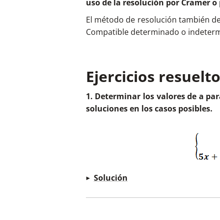
uso de la resolución por Cramer o
El método de resolución también d
Calculamos el rango de la mat
Compatible determinado o indeter
Ejercicios resuelt
Dado que el determinante de
1. Determinar los valores de a par
confirmar que su rango es 3
soluciones en los casos posibles.
Como la matriz A se encuen
siempre que:
Solución
Debemos estudiar los valores
resolvemos según Rouché – 