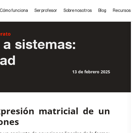
Cómo funciona
Ser profesor
Sobre nosotros
Blog
Recursos
erato
 a sistemas:
dad
13 de febrero 2025
xpresión matricial de un
ones